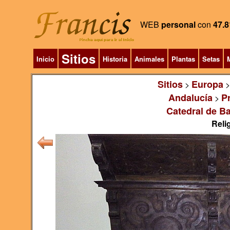
WEB
personal
con
47.8
Sitios
Inicio
Historia
Animales
Plantas
Setas
M
Sitios
Europa
>
Andalucía
P
>
Catedral de Ba
Relig