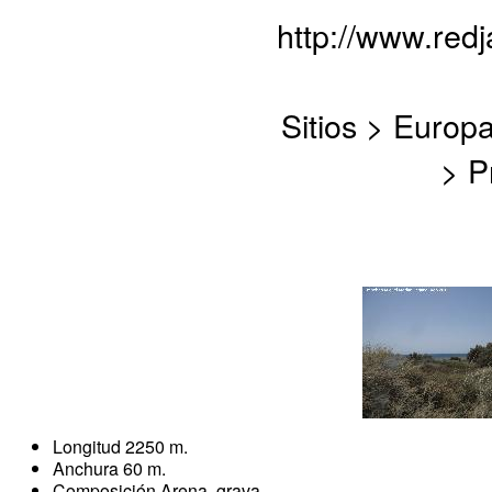
http://www.red
Sitios > Europ
> P
Longitud 2250 m.
Anchura 60 m.
Composición Arena, grava.