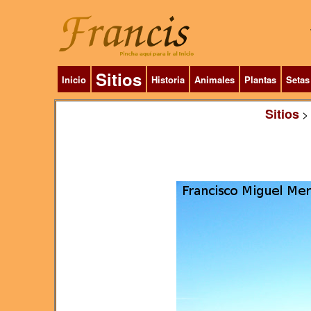
Sitios
Inicio
Historia
Animales
Plantas
Setas
Sitios
>