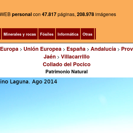
WEB
personal
con
47.817
páginas,
208.978
imágenes
Minerales y rocas
Fósiles
Informática
Otras
Europa
Unión Europea
España
Andalucía
Prov
>
>
>
>
Jaén
Villacarrillo
>
Collado del Pocico
Patrimonio Natural