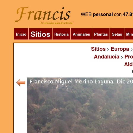
WEB
personal
con
47.8
Sitios
Inicio
Historia
Animales
Plantas
Setas
Min
Sitios
Europa
>
Andalucía
Pro
>
Ald