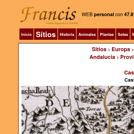
WEB
personal
con
47.8
Sitios
Inicio
Historia
Animales
Plantas
Setas
M
Sitios
Europa
>
Andalucía
Provi
>
Cas
Cast