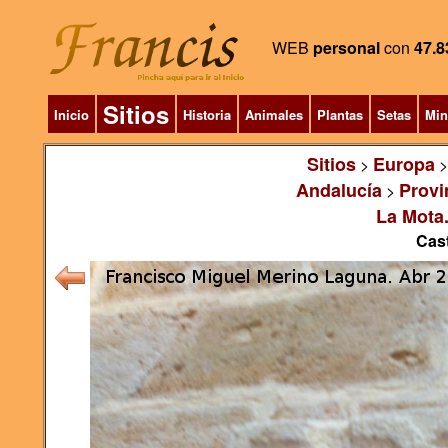
WEB
personal
con
47.8
Sitios
Inicio
Historia
Animales
Plantas
Setas
Min
Sitios
Europa
>
Andalucía
Provi
>
La Mota.
Cast