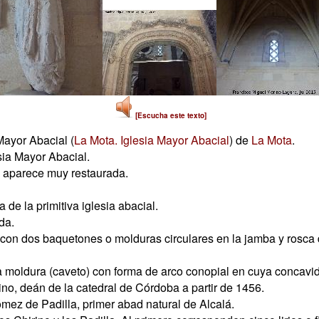
[Escucha este texto]
Mayor Abacial (
La Mota. Iglesia Mayor Abacial
) de
La Mota
.
esia Mayor Abacial.
 aparece muy restaurada.
de la primitiva iglesia abacial.
da.
 con dos baquetones o molduras circulares en la jamba y rosca de
na moldura (caveto) con forma de arco conopial en cuya concavid
o, deán de la catedral de Córdoba a partir de 1456.
mez de Padilla, primer abad natural de Alcalá.