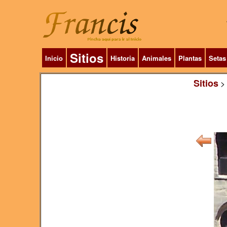
Sitios
Inicio
Historia
Animales
Plantas
Setas
Sitios
>