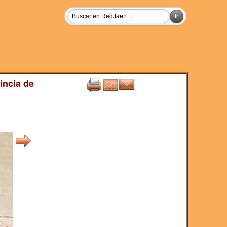
incia de