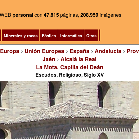
WEB
personal
con
47.815
páginas,
208.959
imágenes
Minerales y rocas
Fósiles
Informática
Otras
Europa
Unión Europea
España
Andalucía
Prov
>
>
>
>
Jaén
Alcalá la Real
>
La Mota. Capilla del Deán
Escudos, Religioso, Siglo XV