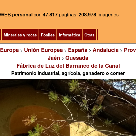
WEB
personal
con
47.817
páginas,
208.978
imágenes
Minerales y rocas
Fósiles
Informática
Otras
Europa
Unión Europea
España
Andalucía
Prov
>
>
>
>
Jaén
Quesada
>
Fábrica de Luz del Barranco de la Canal
Patrimonio industrial, agrícola, ganadero o comer