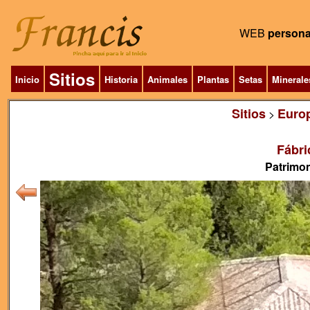
WEB
persona
Sitios
Inicio
Historia
Animales
Plantas
Setas
Minerale
Sitios
Euro
>
Fábri
Patrimon