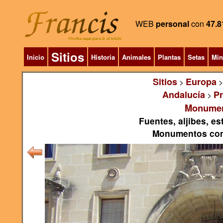
WEB
personal
con
47.8
Sitios
Inicio
Historia
Animales
Plantas
Setas
Min
Sitios
Europa
>
Andalucía
Pr
>
Monument
Fuentes, aljibes, e
Monumentos con