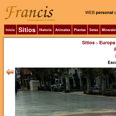
WEB
personal
Sitios
Inicio
Historia
Animales
Plantas
Setas
Minerale
Sitios
Europa
>
Esc