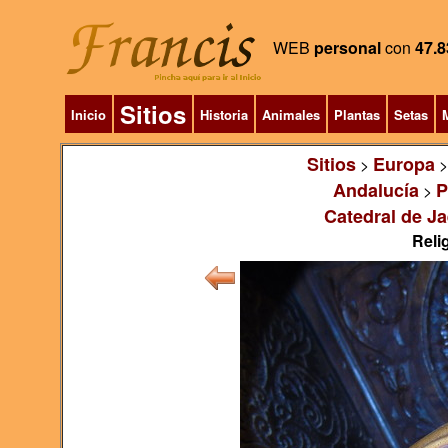
WEB
personal
con
47.8
Sitios
Inicio
Historia
Animales
Plantas
Setas
M
Sitios
Europa
>
Andalucía
P
>
Catedral de J
Relig