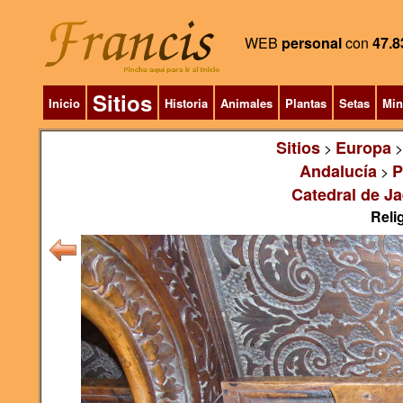
WEB
personal
con
47.8
Sitios
Inicio
Historia
Animales
Plantas
Setas
Min
Sitios
Europa
>
Andalucía
P
>
Catedral de J
Relig