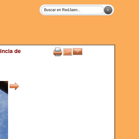
incia de