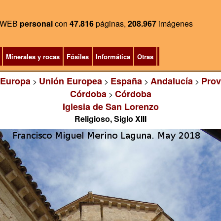
WEB
personal
con
47.816
páginas,
208.967
imágenes
Minerales y rocas
Fósiles
Informática
Otras
Europa
Unión Europea
España
Andalucía
Prov
>
>
>
>
Córdoba
Córdoba
>
Iglesia de San Lorenzo
Religioso, Siglo XIII