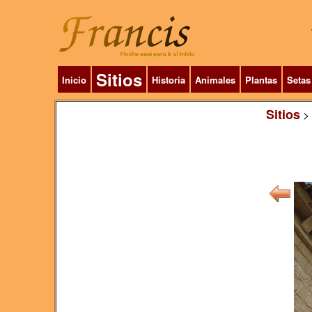
Sitios
Inicio
Historia
Animales
Plantas
Setas
Sitios
>