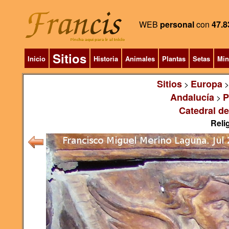
WEB
personal
con
47.8
Sitios
Inicio
Historia
Animales
Plantas
Setas
Min
Sitios
Europa
>
Andalucía
P
>
Catedral de
Relig