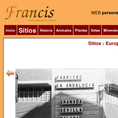
WEB
persona
Sitios
Inicio
Historia
Animales
Plantas
Setas
Minerale
Sitios
Euro
>