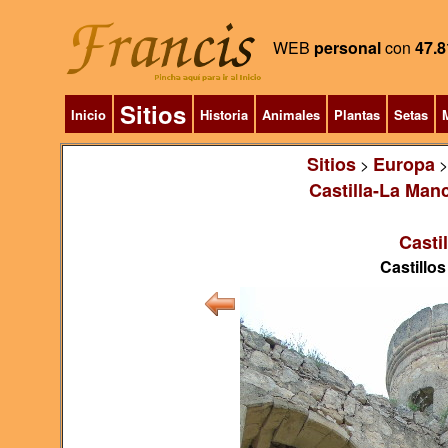
WEB
personal
con
47.8
Sitios
Inicio
Historia
Animales
Plantas
Setas
M
Sitios
Europa
>
Castilla-La Man
Casti
Castillos