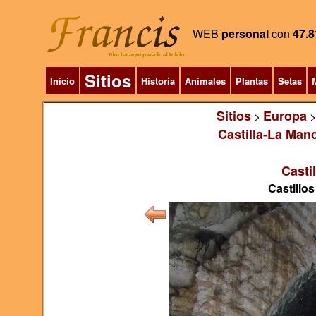
WEB
personal
con
47.8
Sitios
Inicio
Historia
Animales
Plantas
Setas
M
Sitios
Europa
>
Castilla-La Man
Casti
Castillos