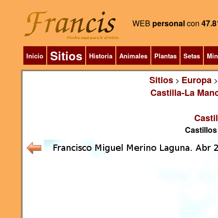
WEB
personal
con
47.8
Sitios
Inicio
Historia
Animales
Plantas
Setas
Min
Sitios
Europa
>
Castilla-La Man
Casti
Castillos