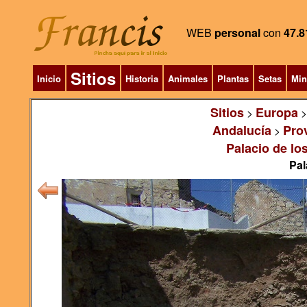
WEB
personal
con
47.8
Sitios
Inicio
Historia
Animales
Plantas
Setas
Min
Sitios
Europa
>
Andalucía
Pro
>
Palacio de l
Pal