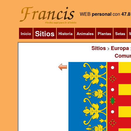
WEB
personal
con
47.8
Sitios
Inicio
Historia
Animales
Plantas
Setas
M
Sitios
Europa
>
Comun