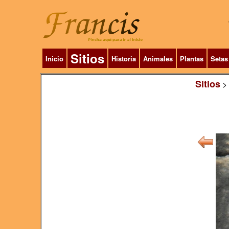
Sitios
Inicio
Historia
Animales
Plantas
Setas
Sitios
>