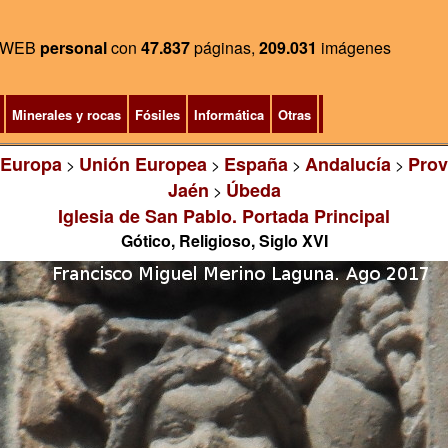
WEB
personal
con
47.837
páginas,
209.031
imágenes
Minerales y rocas
Fósiles
Informática
Otras
Europa
Unión Europea
España
Andalucía
Prov
>
>
>
>
Jaén
Úbeda
>
Iglesia de San Pablo. Portada Principal
Gótico, Religioso, Siglo XVI