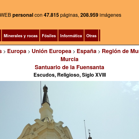
WEB
personal
con
47.815
páginas,
208.959
imágenes
Minerales y rocas
Fósiles
Informática
Otras
s
Europa
Unión Europea
España
Región de Mu
>
>
>
>
Murcia
Santuario de la Fuensanta
Escudos, Religioso, Siglo XVIII