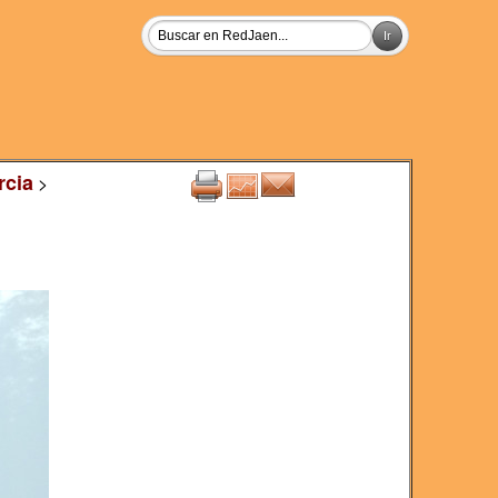
rcia
>