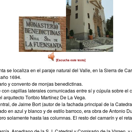
[Escucha este texto]
a se localiza en el paraje natural del Valle, en la Sierra de C
 año 1694.
ario y convento de monjas benedictinas.
 con capillas laterales comunicadas entre sí y cúpula sobre el c
 arquitecto Toribio Martínez De La Vega.
ntral, de Jaime Bort (autor de la fachada principal de la Catedr
allado en azul y blanco y de estilo barroco, era obra de Antonio 
ro solamente hasta las columnas. El resto del camarín y el reta
rcía, Arcediano de la S. I. Catedral y Comisario de la Virgen, y 