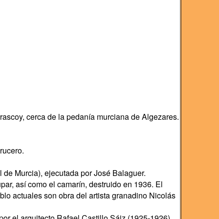
arrascoy, cerca de la pedanía murciana de Algezares.
rucero.
al de Murcia), ejecutada por José Balaguer.
Dupar, así como el camarín, destruido en 1936. El
blo actuales son obra del artista granadino Nicolás
por el arquitecto Rafael Castillo Sáiz (1925-1926),