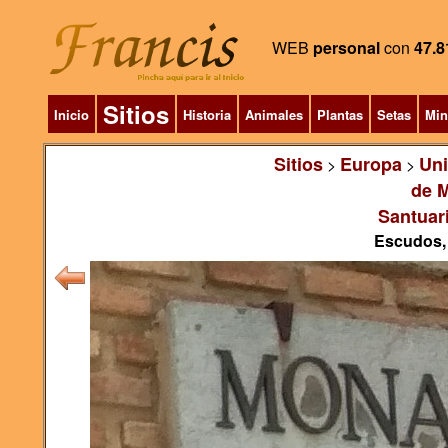
WEB
personal
con
47.8
Sitios
Inicio
Historia
Animales
Plantas
Setas
Min
Sitios
Europa
Un
>
>
de M
Santuar
Escudos, 