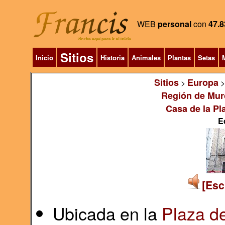
WEB
personal
con
47.8
Sitios
Inicio
Historia
Animales
Plantas
Setas
M
Sitios
Europa
>
Región de Mur
Casa de la Pl
E
[Esc
Ubicada en la
Plaza d