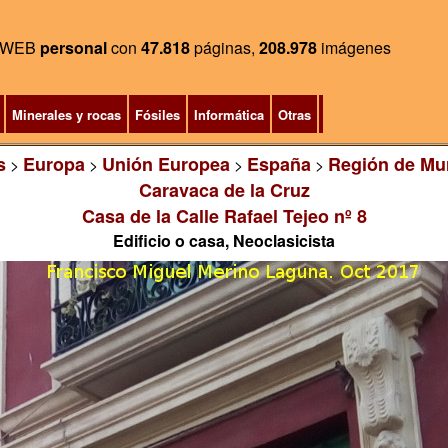
WEB
personal
con
47.818
páginas,
208.978
imágenes
Minerales y rocas
Fósiles
Informática
Otras
s
Europa
Unión Europea
España
Región de Mu
>
>
>
>
Caravaca de la Cruz
Casa de la Calle Rafael Tejeo nº 8
Edificio o casa, Neoclasicista