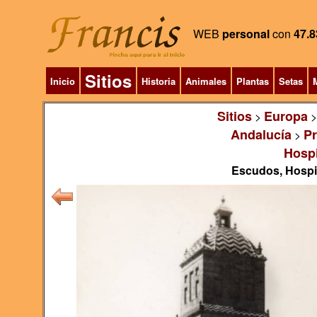
WEB
personal
con
47.8
Sitios
Inicio
Historia
Animales
Plantas
Setas
M
Sitios
Europa
>
Andalucía
Pr
>
Hospi
Escudos, Hospit