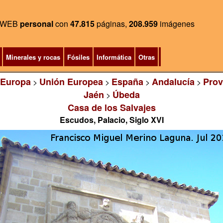
WEB
personal
con
47.815
páginas,
208.959
imágenes
Minerales y rocas
Fósiles
Informática
Otras
Europa
Unión Europea
España
Andalucía
Prov
>
>
>
>
Jaén
Úbeda
>
Casa de los Salvajes
Escudos, Palacio, Siglo XVI