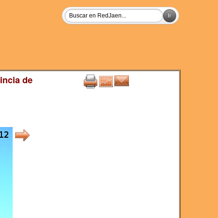
incia de