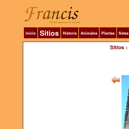
Sitios
Inicio
Historia
Animales
Plantas
Setas
Sitios
>