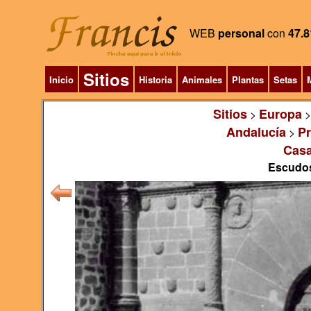
WEB
personal
con
47.8
Sitios
Inicio
Historia
Animales
Plantas
Setas
M
Sitios
Europa
>
Andalucía
Pr
>
Casa
Escudos,