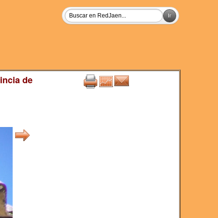
incia de