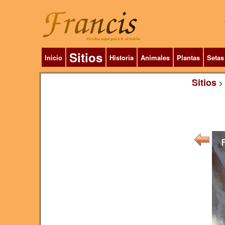
Sitios
Inicio
Historia
Animales
Plantas
Setas
Sitios
>