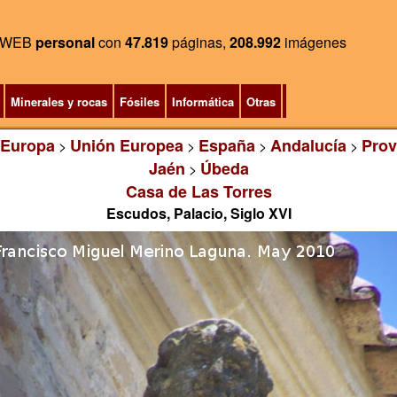
WEB
personal
con
47.819
páginas,
208.992
imágenes
Minerales y rocas
Fósiles
Informática
Otras
Europa
Unión Europea
España
Andalucía
Prov
>
>
>
>
Jaén
Úbeda
>
Casa de Las Torres
Escudos, Palacio, Siglo XVI