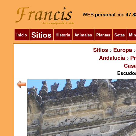
WEB
personal
con
47.8
Sitios
Inicio
Historia
Animales
Plantas
Setas
Min
Sitios
Europa
>
Andalucía
Pr
>
Casa
Escudos,