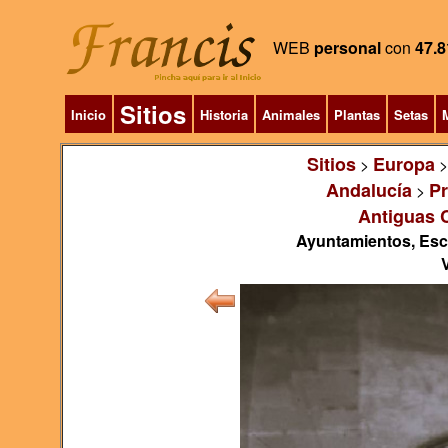
WEB
personal
con
47.8
Sitios
Inicio
Historia
Animales
Plantas
Setas
M
Sitios
Europa
>
Andalucía
Pr
>
Antiguas 
Ayuntamientos, Escu
V