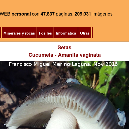
WEB
personal
con
47.837
páginas,
209.031
imágenes
Minerales y rocas
Fósiles
Informática
Otras
Setas
Cucumela
- Amanita vaginata