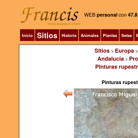
WEB
personal
con
47.8
Sitios
Inicio
Historia
Animales
Plantas
Setas
M
Sitios
Europa
>
Andalucía
Pro
>
Pinturas rupestr
Pinturas rupest