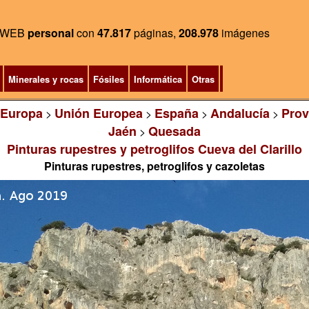
WEB
personal
con
47.817
páginas,
208.978
imágenes
Minerales y rocas
Fósiles
Informática
Otras
Europa
Unión Europea
España
Andalucía
Prov
>
>
>
>
Jaén
Quesada
>
Pinturas rupestres y petroglifos Cueva del Clarillo
Pinturas rupestres, petroglifos y cazoletas