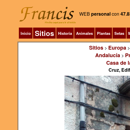
WEB
personal
con
47.8
Sitios
Inicio
Historia
Animales
Plantas
Setas
M
Sitios
Europa
>
Andalucía
P
>
Casa de l
Cruz, Edi