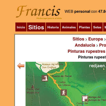
WEB
personal
con
47.8
Sitios
Inicio
Historia
Animales
Plantas
Setas
M
Sitios
Europa
>
Andalucía
Pro
>
Pinturas rupestres
Pinturas rupest