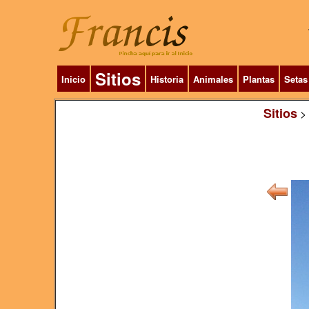
Sitios
Inicio
Historia
Animales
Plantas
Setas
Sitios
>