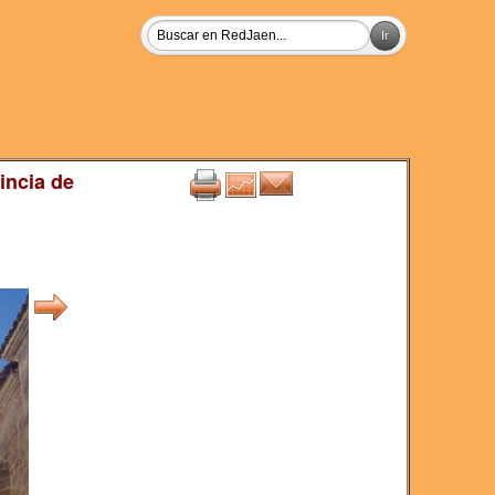
incia de