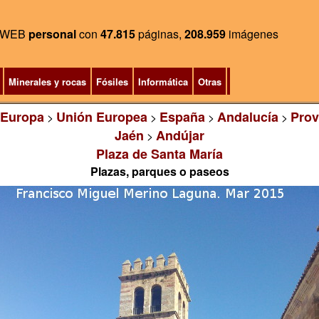
WEB
personal
con
47.815
páginas,
208.959
imágenes
Minerales y rocas
Fósiles
Informática
Otras
Europa
Unión Europea
España
Andalucía
Prov
>
>
>
>
Jaén
Andújar
>
Plaza de Santa María
Plazas, parques o paseos