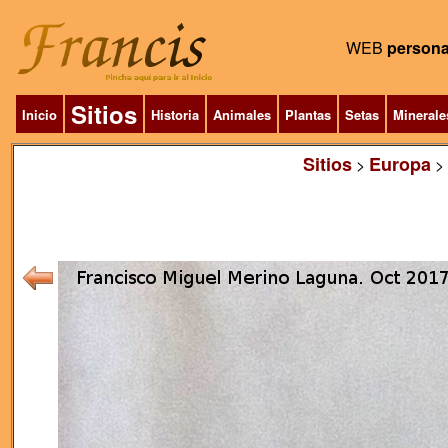
WEB
persona
Sitios
Inicio
Historia
Animales
Plantas
Setas
Minerale
Sitios
Europa
>
>