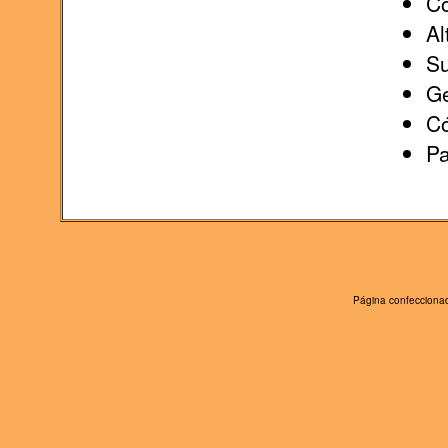
Co
Al
Su
Ge
Có
Pa
Página confeccionad