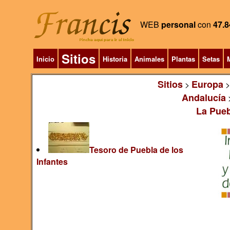
WEB
personal
con
47.8
Sitios
Inicio
Historia
Animales
Plantas
Setas
M
Sitios
Europa
>
Andalucía
La Pueb
Tesoro de Puebla de los
Infantes