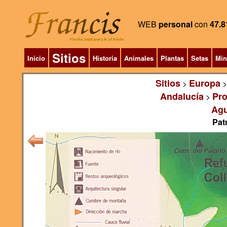
WEB
personal
con
47.8
Sitios
Inicio
Historia
Animales
Plantas
Setas
Min
Sitios
Europa
>
Andalucía
Pro
>
Agu
Pat