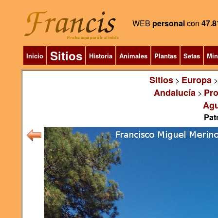
WEB
personal
con
47.8
Sitios
Inicio
Historia
Animales
Plantas
Setas
Min
Sitios
Europa
>
Andalucía
Pro
>
Agu
Pat