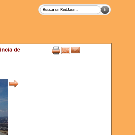
incia de