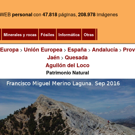
WEB
personal
con
47.818
páginas,
208.978
imágenes
Minerales y rocas
Fósiles
Informática
Otras
Europa
Unión Europea
España
Andalucía
Prov
>
>
>
>
Jaén
Quesada
>
Aguilón del Loco
Patrimonio Natural