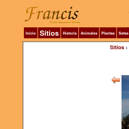
Sitios
Inicio
Historia
Animales
Plantas
Setas
Sitios
>