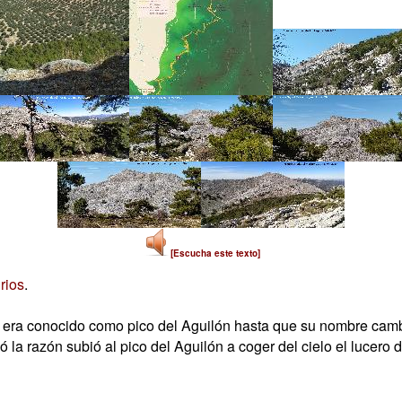
[Escucha este texto]
rios
.
én era conocido como pico del Aguilón hasta que su nombre camb
 la razón subió al pico del Aguilón a coger del cielo el lucero d