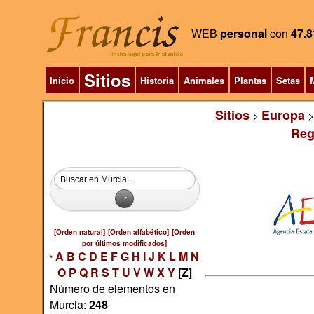
WEB
personal
con
47.8
Sitios
Inicio
Historia
Animales
Plantas
Setas
M
Sitios
Europa
>
Reg
[Orden natural]
[Orden alfabético]
[Orden
por últimos modificados]
A
B
C
D
E
F
G
H
I
J
K
L
M
N
*
O
P
Q
R
S
T
U
V
W
X
Y
[Z]
Número de elementos en
Murcia:
248