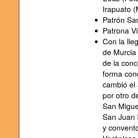
Irapuato (
Patrón San
Patrona Vi
Con la lle
de Murcia
de la conc
forma concr
cambió el 
por otro d
San Miguel
San Juan B
y convent