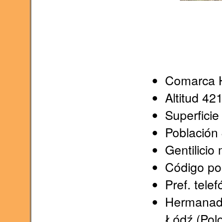
Comarca H
Altitud 42
Superficie
Población
Gentilicio
Código po
Pref. tele
Hermanada
Łódź (Polon