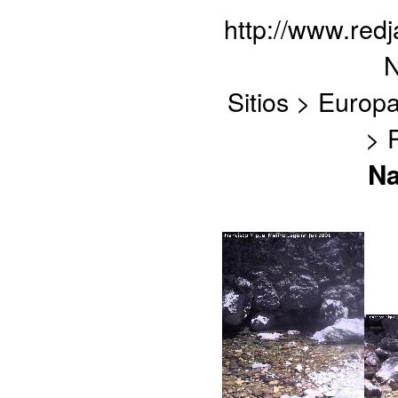
http://www.red
N
Sitios > Europ
> 
Na