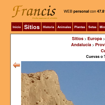
WEB
personal
con
47.8
Sitios
Inicio
Historia
Animales
Plantas
Setas
Min
Sitios
Europa
>
Andalucía
Prov
>
C
Cuevas o 