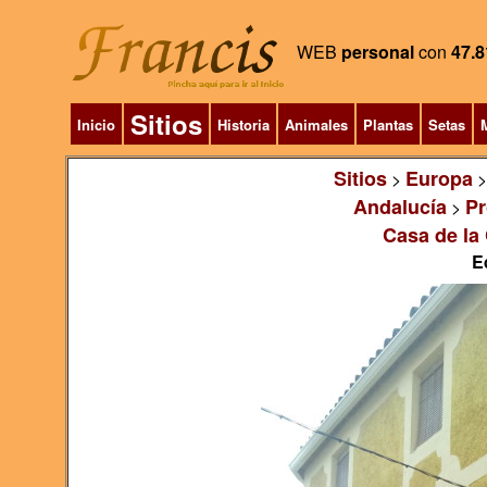
WEB
personal
con
47.8
Sitios
Inicio
Historia
Animales
Plantas
Setas
M
Sitios
Europa
>
Andalucía
Pr
>
Casa de la 
E