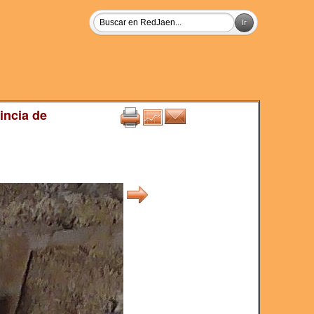
incia de