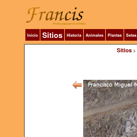
Sitios
Inicio
Historia
Animales
Plantas
Setas
Sitios
>