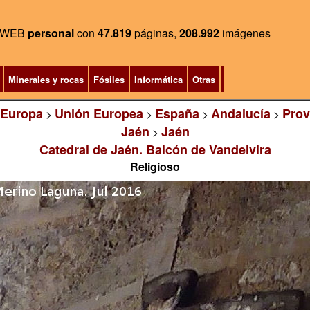
WEB
personal
con
47.819
páginas,
208.992
imágenes
Minerales y rocas
Fósiles
Informática
Otras
Europa
Unión Europea
España
Andalucía
Prov
>
>
>
>
Jaén
Jaén
>
Catedral de Jaén. Balcón de Vandelvira
Religioso