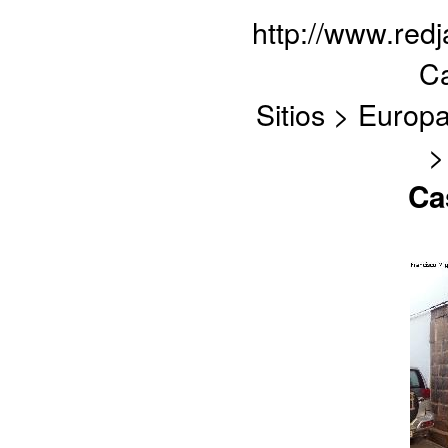
http://www.red
Ca
Sitios > Europ
>
Ca