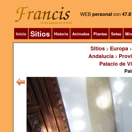
WEB
personal
con
47.8
Sitios
Inicio
Historia
Animales
Plantas
Setas
Min
Sitios
Europa
>
Andalucía
Prov
>
Palacio de Vi
Pal